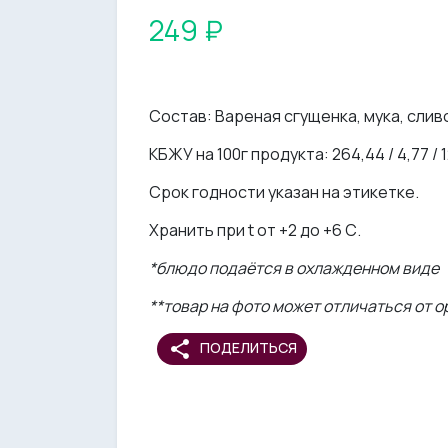
249 ₽
Состав: Вареная сгущенка, мука, сливо
КБЖУ на 100г продукта: 264,44 / 4,77 / 1
Срок годности указан на этикетке.
Хранить при t от +2 до +6 С.
*блюдо подаётся в охлажденном виде
**товар на фото может отличаться от 
share
ПОДЕЛИТЬСЯ