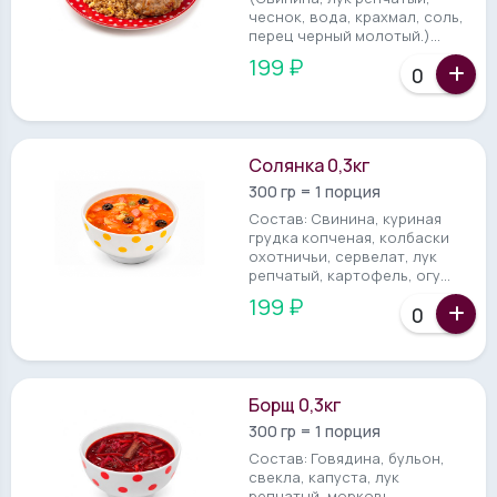
чеснок, вода, крахмал, соль,
перец черный молотый.)...
199 ₽
Солянка 0,3кг
300 гр = 1 порция
Состав: Свинина, куриная
грудка копченая, колбаски
охотничьи, сервелат, лук
репчатый, картофель, огу...
199 ₽
Борщ 0,3кг
300 гр = 1 порция
Состав: Говядина, бульон,
свекла, капуста, лук
репчатый, морковь,