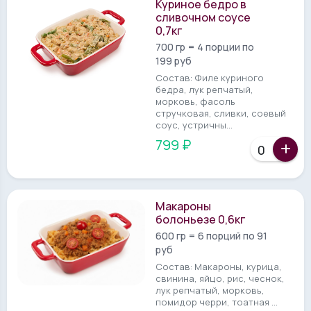
Куриное бедро в
сливочном соусе
0,7кг
700 гр = 4 порции по
199 руб
Состав: Филе куриного
бедра, лук репчатый,
морковь, фасоль
стручковая, сливки, соевый
соус, устричны...
799 ₽
Макароны
болоньезе 0,6кг
600 гр = 6 порций по 91
руб
Состав: Макароны, курица,
свинина, яйцо, рис, чеснок,
лук репчатый, морковь,
помидор черри, тоатная ...