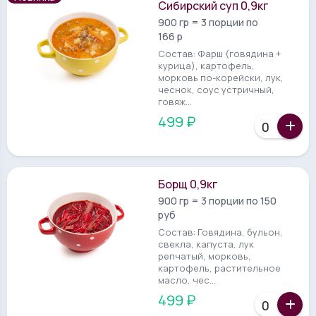
Сибирский суп 0,9кг
900 гр = 3 порции по
166 р
Состав: Фарш (говядина +
курица), картофель,
морковь по-корейски, лук,
чеснок, соус устричный,
говяж...
499 ₽
Борщ 0,9кг
900 гр = 3 порции по 150
руб
Состав: Говядина, бульон,
свекла, капуста, лук
репчатый, морковь,
картофель, растительное
масло, чес...
499 ₽