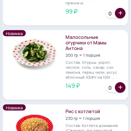
пряное м...
99 ₽
Новинка
Малосольные
огурчики от Мамы
Антона
200 гр = 1 порция
Состав: Огурцы, укроп,
чеснок, соль, сахар, сок
лимона, перец чили, уксус
яблочный. КБЖУ на 100г ...
149 ₽
Новинка
Рис с котлетой
230 гр = 1 порция
Состав: Котлета домашняя
(Свинина, лук репчатый,