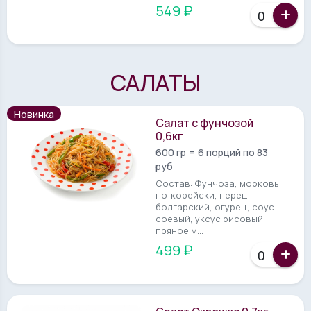
549 ₽
САЛАТЫ
Новинка
Салат с фунчозой
0,6кг
600 гр = 6 порций по 83
руб
Состав: Фунчоза, морковь
по-корейски, перец
болгарский, огурец, соус
соевый, уксус рисовый,
пряное м...
499 ₽