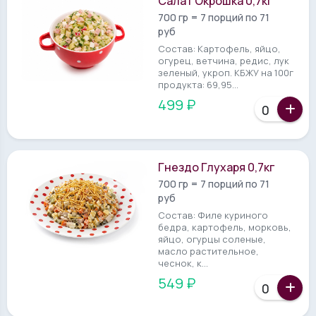
Салат Окрошка 0,7кг
700 гр = 7 порций по 71
руб
Состав: Картофель, яйцо,
огурец, ветчина, редис, лук
зеленый, укроп. КБЖУ на 100г
продукта: 69,95...
499 ₽
Гнездо Глухаря 0,7кг
700 гр = 7 порций по 71
руб
Состав: Филе куриного
бедра, картофель, морковь,
яйцо, огурцы соленые,
масло растительное,
чеснок, к...
549 ₽