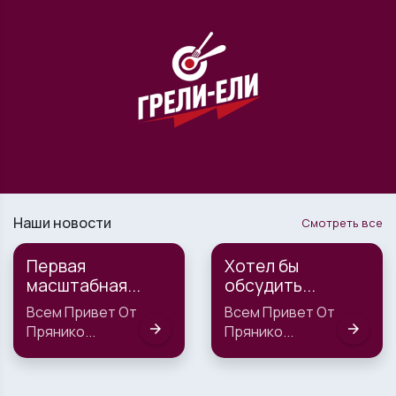
Наши новости
Смотреть все
Первая
Хотел бы
масштабная...
обсудить...
Всем Привет От
Всем Привет От
arrow_forward
arrow_forward
Прянико...
Прянико...