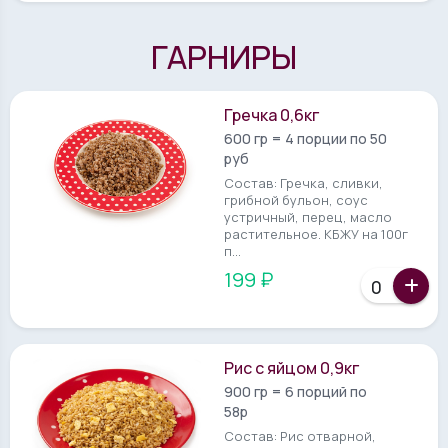
ГАРНИРЫ
Гречка 0,6кг
600 гр = 4 порции по 50
руб
Состав: Гречка, сливки,
грибной бульон, соус
устричный, перец, масло
растительное. КБЖУ на 100г
п...
199 ₽
Рис с яйцом 0,9кг
900 гр = 6 порций по
58р
Состав: Рис отварной,