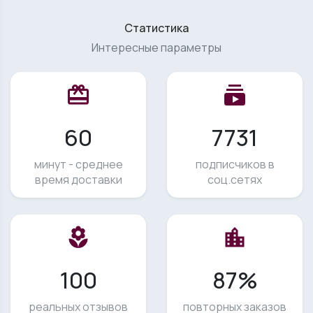
Статистика
Интересные параметры
card_giftcard
subscriptions
60
7731
минут - среднее
подписчиков в
время доставки
соц.сетях
local_florist
location_city
100
87%
реальных отзывов
повторных заказов