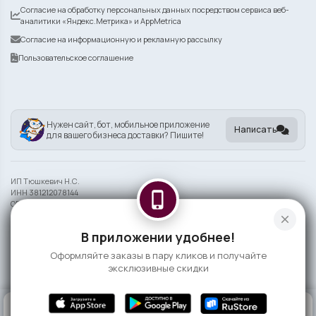
Согласие на обработку персональных данных посредством сервиса веб-
аналитики «Яндекс.Метрика» и AppMetrica
Согласие на информационную и рекламную рассылку
Пользовательское соглашение
Нужен сайт, бот, мобильное приложение
Написать
для вашего бизнеса доставки? Пишите!
ИП Тюшкевич Н.С.
ИНН 381212078144
phone_iphone
ОГРНИП 324385000075002
close
Информация на сайте носит справочный характер и не является публичной
В приложении удобнее!
офертой
Оформляйте заказы в пару кликов и получайте
©
2026 ГРЕЛИ-ЕЛИ
эксклюзивные скидки
0
КОРЗИНА
0 ₽
ГЛАВНАЯ
ВОЙТИ