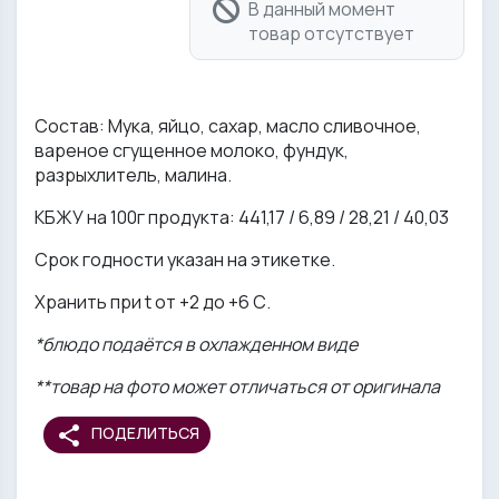
В данный момент
товар отсутствует
Состав: Мука, яйцо, сахар, масло сливочное,
вареное сгущенное молоко, фундук,
разрыхлитель, малина.
КБЖУ на 100г продукта: 441,17 / 6,89 / 28,21 / 40,03
Срок годности указан на этикетке.
Хранить при t от +2 до +6 С.
*блюдо подаётся в охлажденном виде
**товар на фото может отличаться от оригинала
share
ПОДЕЛИТЬСЯ