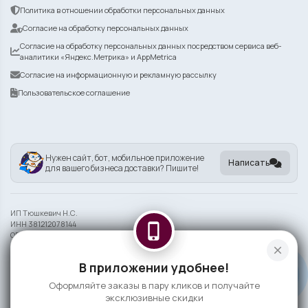
Политика в отношении обработки персональных данных
Согласие на обработку персональных данных
Согласие на обработку персональных данных посредством сервиса веб-
аналитики «Яндекс.Метрика» и AppMetrica
Согласие на информационную и рекламную рассылку
Пользовательское соглашение
Нужен сайт, бот, мобильное приложение
Написать
для вашего бизнеса доставки? Пишите!
ИП Тюшкевич Н.С.
ИНН 381212078144
phone_iphone
ОГРНИП 324385000075002
close
Информация на сайте носит справочный характер и не является публичной
В приложении удобнее!
офертой
Оформляйте заказы в пару кликов и получайте
©
2026 ГРЕЛИ-ЕЛИ
эксклюзивные скидки